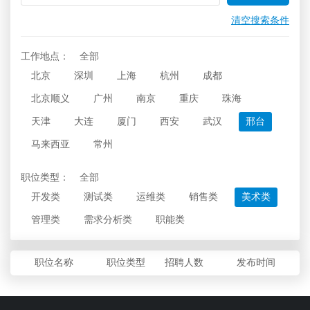
清空搜索条件
工作地点：
全部
北京
深圳
上海
杭州
成都
北京顺义
广州
南京
重庆
珠海
天津
大连
厦门
西安
武汉
邢台
马来西亚
常州
职位类型：
全部
开发类
测试类
运维类
销售类
美术类
管理类
需求分析类
职能类
职位名称
职位类型
招聘人数
发布时间