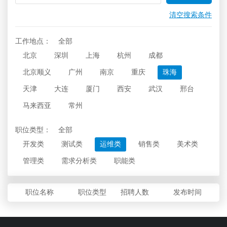
清空搜索条件
工作地点：
全部
北京
深圳
上海
杭州
成都
北京顺义
广州
南京
重庆
珠海
天津
大连
厦门
西安
武汉
邢台
马来西亚
常州
职位类型：
全部
开发类
测试类
运维类
销售类
美术类
管理类
需求分析类
职能类
职位名称
职位类型
招聘人数
发布时间