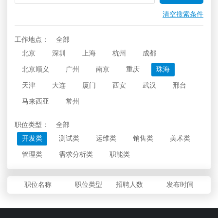
清空搜索条件
工作地点：
全部
北京
深圳
上海
杭州
成都
北京顺义
广州
南京
重庆
珠海
天津
大连
厦门
西安
武汉
邢台
马来西亚
常州
职位类型：
全部
开发类
测试类
运维类
销售类
美术类
管理类
需求分析类
职能类
职位名称
职位类型
招聘人数
发布时间