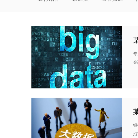
专
金
析
据
银
沿