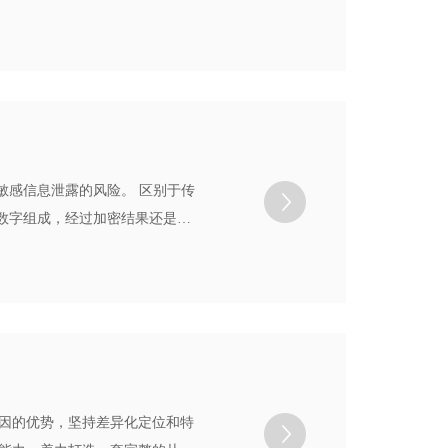
供障碍解决方案。根据银行信用
状况，数据处理生成各种指标，
敏感信息泄露的风险。 区别于传
数字组成，经过加密结果还是11
密手段，其应用包括金融信息安
因的优势，坚持差异化定位和特