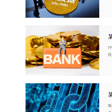
提
卡
为
F
统
位
全
集