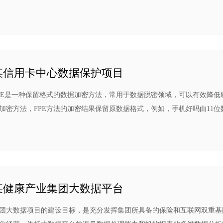
供稳健型技术保障与知识护盾，帮助用户快速解决使用中的业务问题，提
审批，派件，发卡，批核等环节，制作各业务团队信息报表，反应各业务
集团公司决策提供支持。
某信用卡中心数据保护项目
PE是一种保留格式的数据加密方法，常用于数据脱密领域，可以有效降低
加密方法，FPE方法的加密结果保留原数据格式，例如，手机好吗由11位
数字，保留原有格式，但数据已不是原有的数据。FPE作为一种有效的加
、数据清理和遗留数据库中字段的透明加密，平衡了机密性和可用性。
某健康产业集团大数据平台
团大数据项目的建设目标，是充分发挥集团所具备的保险和互联网双重基