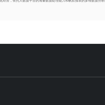
化经营，依托大数据平台的海量数据处理能力和帆软报表的多维数据分析
、运营、销售、客服、到售后的全产业链的数据运营分析平台。