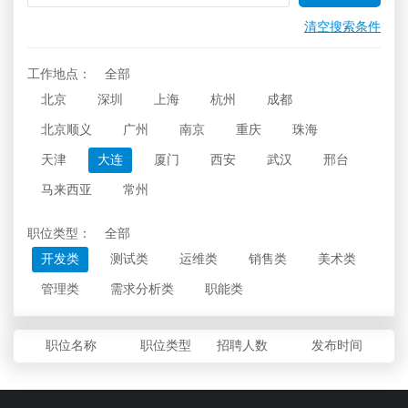
清空搜索条件
工作地点：
全部
北京
深圳
上海
杭州
成都
北京顺义
广州
南京
重庆
珠海
天津
大连
厦门
西安
武汉
邢台
马来西亚
常州
职位类型：
全部
开发类
测试类
运维类
销售类
美术类
管理类
需求分析类
职能类
职位名称
职位类型
招聘人数
发布时间